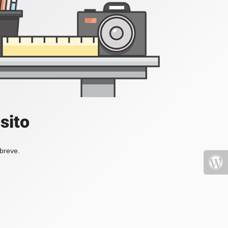
sito
 breve.