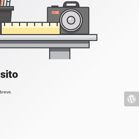
sito
 breve.